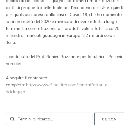
pubblicata lo scorso 11 giugno, sottolinea l’importanza dei
diritti di proprietà intellettuale per l’economia dell’UE e, quindi,
per qualsiasi ripresa dalla crisi di Covid-19, che ha dominato
la prima metà del 2020 e minaccia di avere effetti a lungo
termine. La contraffazione dei prodotti vale, infatti, circa 20
miliardi di mancati guadagni in Europa, 2,2 miliardi solo in
Italia.
Il contributo del Prof. Ranieri Razzante per la rubrica “Pecunia
non olet”
A seguire il contributo
completo:
https://www.filodiritto.com/contraffattori-e-
riciclaggio
CERCA