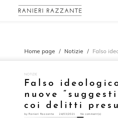
Home page
/
Notizie
/
Falso ide
NOTIZIE
Falso ideologico
nuove “suggesti
coi delitti pre
by
Ranieri Razzante
24/03/2021
No comment(s)