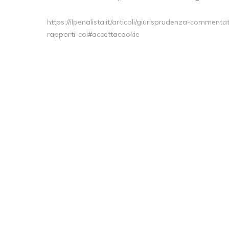
https://ilpenalista.it/articoli/giurisprudenza-comment
rapporti-coi#accettacookie