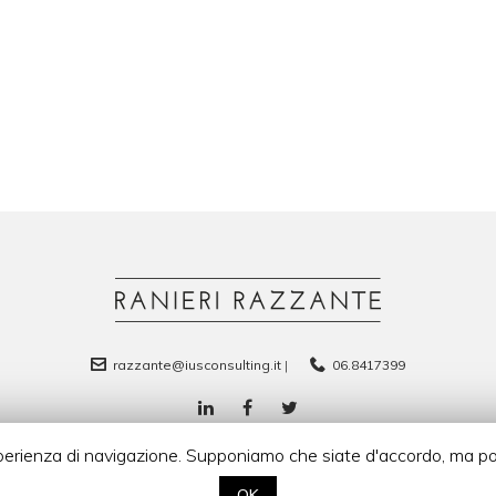
razzante@iusconsulting.it
|
06.8417399
esperienza di navigazione. Supponiamo che siate d'accordo, ma p
© 2022 Ranieri Razzante. All Rights Reserved.
OK