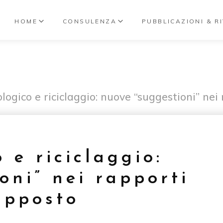
HOME
CONSULENZA
PUBBLICAZIONI & RI
ologico e riciclaggio: nuove “suggestioni” nei
 e riciclaggio:
oni” nei rapporti
supposto